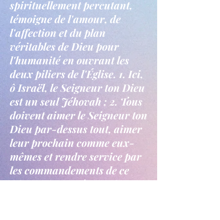
spirituellement percutant,
témoigne de l'amour, de
l'affection et du plan
véritables de Dieu pour
l'humanité en ouvrant les
deux piliers de l'Église. 1. Ici,
ô Israël, le Seigneur ton Dieu
est un seul Jéhovah ; 2. Tous
doivent aimer le Seigneur ton
Dieu par-dessus tout, aimer
leur prochain comme eux-
mêmes et rendre service par
les commandements de ce
Dieu unique, Jésus-Christ.
Nombreux sont ceux qui ont
témoigné d'une vie