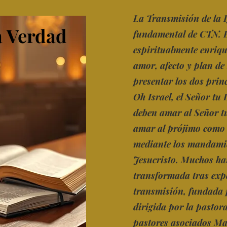
La Transmisión de la Ig
la Verdad
la Verdad
fundamental de CTN. E
espiritualmente enriqu
amor, afecto y plan de
presentar los dos princi
Oh Israel, el Señor tu 
deben amar al Señor tu
amar al prójimo como a
mediante los mandamie
Jesucristo. Muchos han
transformada tras expe
transmisión, fundada p
dirigida por la pastora
pastores asociados Ma