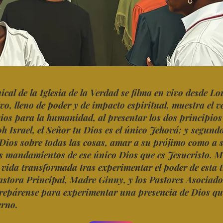
cal de la Iglesia de la Verdad se filma en vivo desde Lo
ivo, lleno de poder y de impacto espiritual, muestra el 
Dios para la humanidad, al presentar los dos principios 
oh Israel, el Señor tu Dios es el único Jehová; y segund
Dios sobre todas las cosas, amar a su prójimo como a 
os mandamientos de ese único Dios que es Jesucristo. 
a vida transformada tras experimentar el poder de esta 
astora Principal, Madre Ginny, y los Pastores Asociad
repárense para experimentar una presencia de Dios qu
erno.