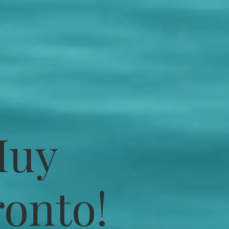
Muy
ronto!