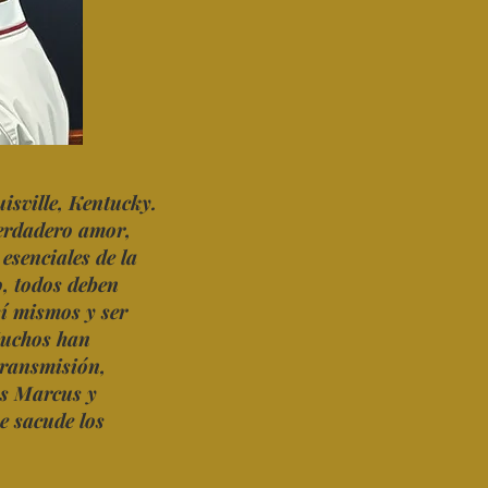
uisville, Kentucky.
verdadero amor,
esenciales de la
o, todos deben
sí mismos y ser
Muchos han
transmisión,
os Marcus y
e sacude los