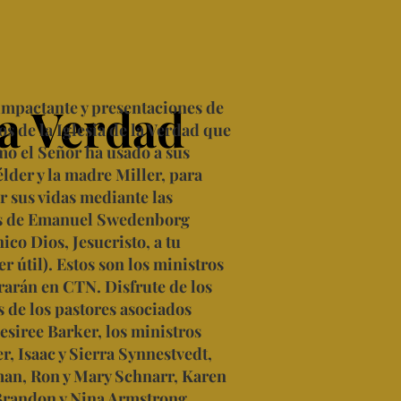
la Verdad
la Verdad
mpactante y presentaciones de
os de la Iglesia de la Verdad que
mo el Señor ha usado a sus
 élder y la madre Miller, para
r sus vidas mediante las
s de Emanuel Swedenborg
ico Dios, Jesucristo, a tu
er útil). Estos son los ministros
rarán en CTN. Disfrute de los
 de los pastores asociados
esiree Barker, los ministros
r, Isaac y Sierra Synnestvedt,
an, Ron y Mary Schnarr, Karen
Brandon y Nina Armstrong,