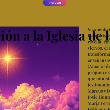
Ingresar
ón a la Iglesia de 
ón a la Iglesia de 
Segmento i
los ministr
revelan có
s
s
siervos, el
transforma
enseñanza
(Amar al ún
prójimo y s
que minist
testimonios
Marcus y D
Josie Hunte
Marja Ferm
Williams, 