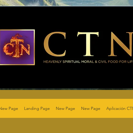
New Page
Landing Page
New Page
New Page
Aplicación C